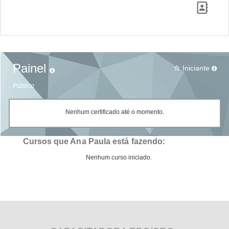
Painel
Iniciante
star_border
Público
Nenhum certificado até o momento.
Cursos que Ana Paula está fazendo:
Nenhum curso iniciado.