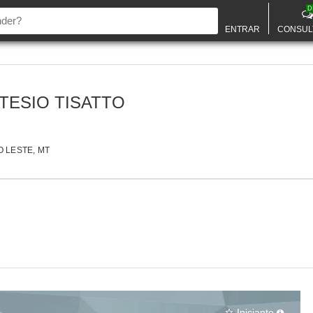
D
ENTRAR
CONSUL
TESIO TISATTO
 LESTE, MT
Iniciante
star_border