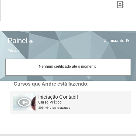
Painel
Iniciante
star_border
Público
Nenhum certificado até o momento.
Cursos que Andre está fazendo:
Iniciação Contábil
Curso Prático
306 minutos restantes