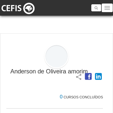
Toggle
navigatio
Anderson de Oliveira amorim
share
0
CURSOS CONCLUÍDOS