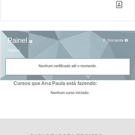
Painel
Iniciante
star_border
Público
Nenhum certificado até o momento.
Cursos que Ana Paula está fazendo:
Nenhum curso iniciado.