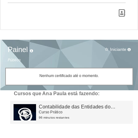
Painel
Iniciante
star_border
Público
Nenhum certificado até o momento.
Cursos que Ana Paula está fazendo:
Contabilidade das Entidades do
Terceiro Setor
Curso Prático
96 minutos restantes