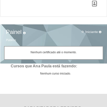
Painel
Iniciante
star_border
Público
Nenhum certificado até o momento.
Cursos que Ana Paula está fazendo:
Nenhum curso iniciado.