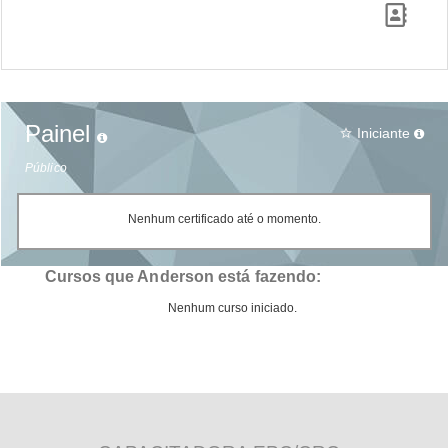
Painel
Iniciante
star_border
Público
Nenhum certificado até o momento.
Cursos que Anderson está fazendo:
Nenhum curso iniciado.