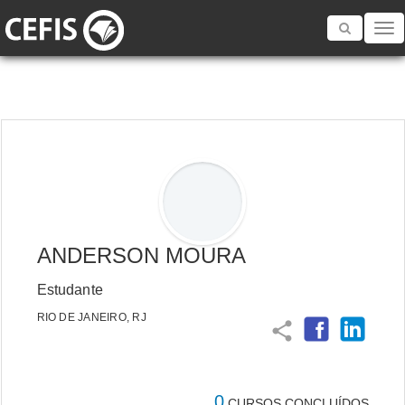
Toggle
navigatio
ANDERSON MOURA
Estudante
RIO DE JANEIRO, RJ
share
0
CURSOS CONCLUÍDOS