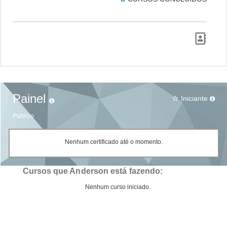
Painel
Iniciante
star_border
Público
Nenhum certificado até o momento.
Cursos que Anderson está fazendo:
Nenhum curso iniciado.