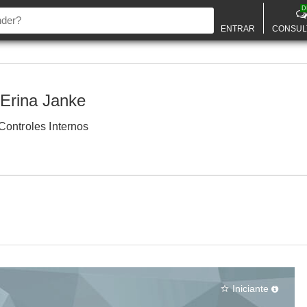
D
ENTRAR
CONSUL
Erina Janke
Controles Internos
Iniciante
star_border