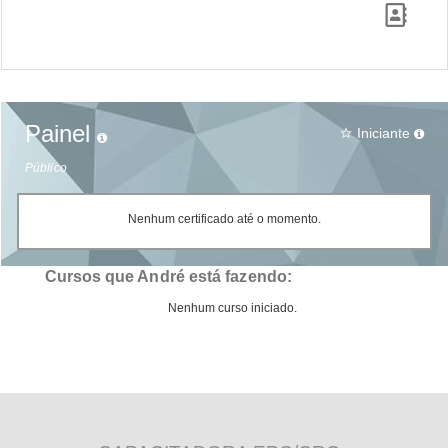
Painel
Iniciante
star_border
Público
Nenhum certificado até o momento.
Cursos que André está fazendo:
Nenhum curso iniciado.