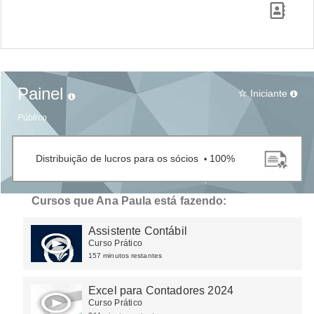
Painel
Iniciante
star_border
Público
Distribuição de lucros para os sócios
100%
•
Cursos que Ana Paula está fazendo:
Assistente Contábil
Curso Prático
157 minutos restantes
Excel para Contadores 2024
Curso Prático