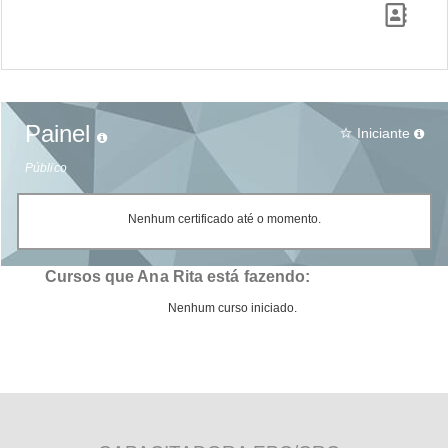
Painel
Iniciante
star_border
Público
Nenhum certificado até o momento.
Cursos que Ana Rita está fazendo:
Nenhum curso iniciado.