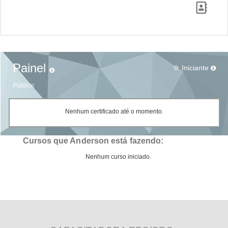
Painel
Iniciante
star_border
Público
Nenhum certificado até o momento.
Cursos que Anderson está fazendo:
Nenhum curso iniciado.