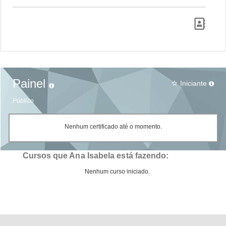
Painel
Iniciante
star_border
Público
Nenhum certificado até o momento.
Cursos que Ana Isabela está fazendo:
Nenhum curso iniciado.