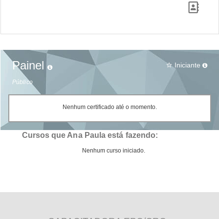
Painel
Iniciante
star_border
Público
Nenhum certificado até o momento.
Cursos que Ana Paula está fazendo:
Nenhum curso iniciado.