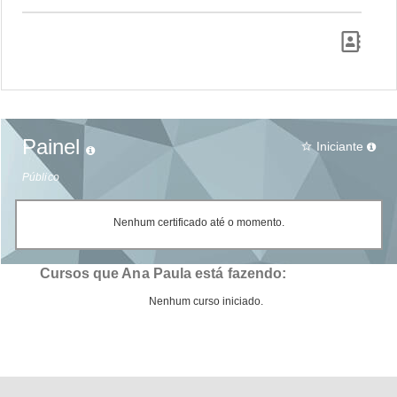
Painel
Iniciante
star_border
Público
Nenhum certificado até o momento.
Cursos que Ana Paula está fazendo:
Nenhum curso iniciado.