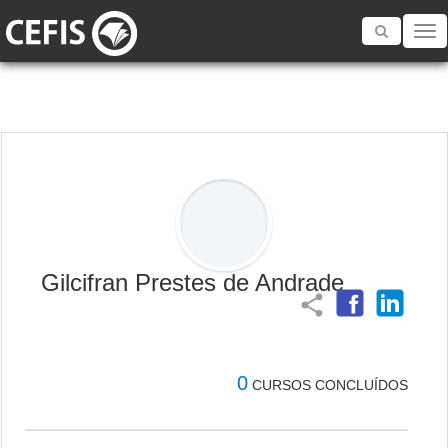
Toggle
navigatio
Gilcifran Prestes de Andrade
share
0
CURSOS CONCLUÍDOS