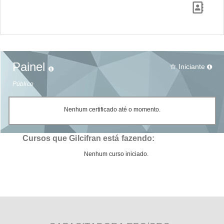
Painel
Iniciante
star_border
Público
Nenhum certificado até o momento.
Cursos que Gilcifran está fazendo:
Nenhum curso iniciado.