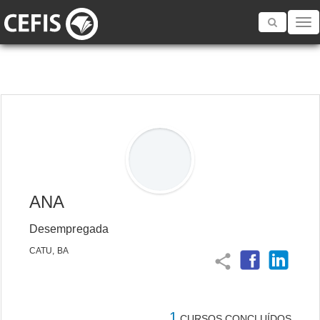
Toggle
navigatio
ANA
Desempregada
CATU, BA
share
1
CURSOS CONCLUÍDOS