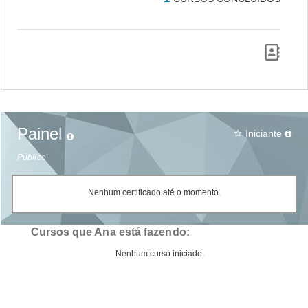
Painel
Iniciante
star_border
Público
Nenhum certificado até o momento.
Cursos que Ana está fazendo:
Nenhum curso iniciado.