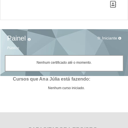
Painel
Iniciante
star_border
Público
Nenhum certificado até o momento.
Cursos que Ana Júlia está fazendo:
Nenhum curso iniciado.