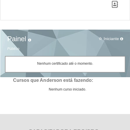
Painel
Iniciante
star_border
Público
Nenhum certificado até o momento.
Cursos que Anderson está fazendo:
Nenhum curso iniciado.