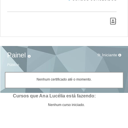
Painel
Iniciante
star_border
Público
Nenhum certificado até o momento.
Cursos que Ana Lucélia está fazendo:
Nenhum curso iniciado.