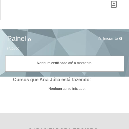
Painel
Iniciante
star_border
Público
Nenhum certificado até o momento.
Cursos que Ana Júlia está fazendo:
Nenhum curso iniciado.