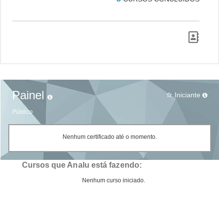
Painel
Iniciante
star_border
Público
Nenhum certificado até o momento.
Cursos que Analu está fazendo:
Nenhum curso iniciado.