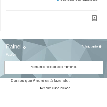
Painel
Iniciante
star_border
Público
Nenhum certificado até o momento.
Cursos que André está fazendo:
Nenhum curso iniciado.