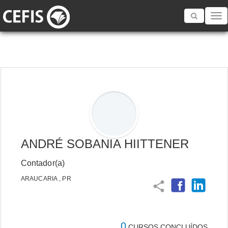
Toggle
navigatio
ANDRÉ SOBANIA HIITTENER
Contador(a)
ARAUCARIA , PR
share
0
CURSOS CONCLUÍDOS