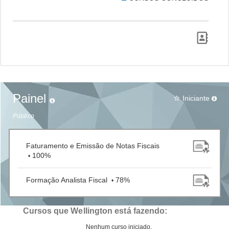
Painel
Iniciante
star_border
Público
Faturamento e Emissão de Notas Fiscais
100%
•
Formação Analista Fiscal
78%
•
Cursos que Wellington está fazendo:
Nenhum curso iniciado.