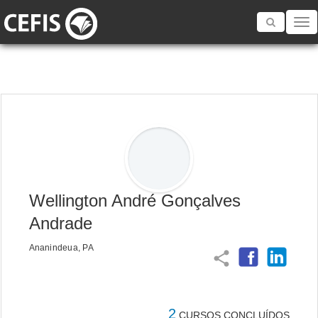
Toggle
navigatio
Wellington André Gonçalves
Andrade
Ananindeua, PA
share
2
CURSOS CONCLUÍDOS