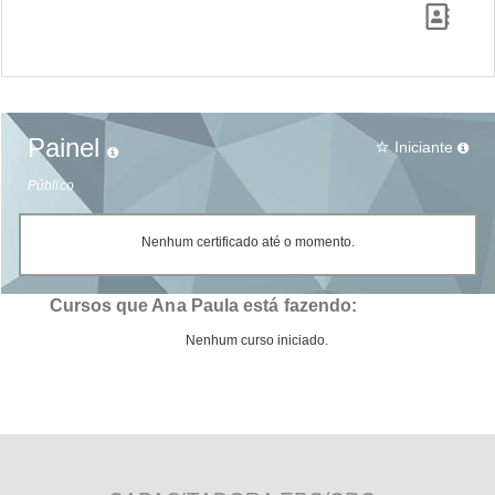
Painel
Iniciante
star_border
Público
Nenhum certificado até o momento.
Cursos que Ana Paula está fazendo:
Nenhum curso iniciado.