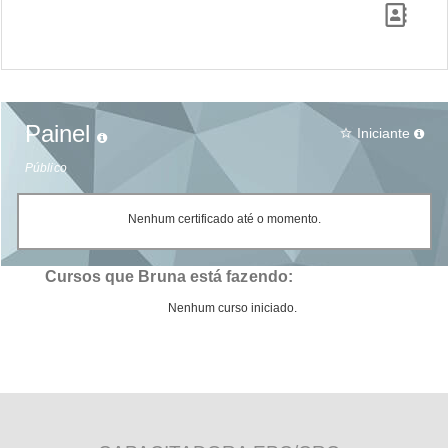
Painel
Iniciante
star_border
Público
Nenhum certificado até o momento.
Cursos que Bruna está fazendo:
Nenhum curso iniciado.