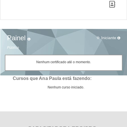
Painel
Iniciante
star_border
Público
Nenhum certificado até o momento.
Cursos que Ana Paula está fazendo:
Nenhum curso iniciado.