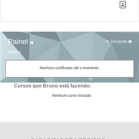
Painel
Iniciante
star_border
Público
Nenhum certificado até o momento.
Cursos que Bruno está fazendo:
Nenhum curso iniciado.