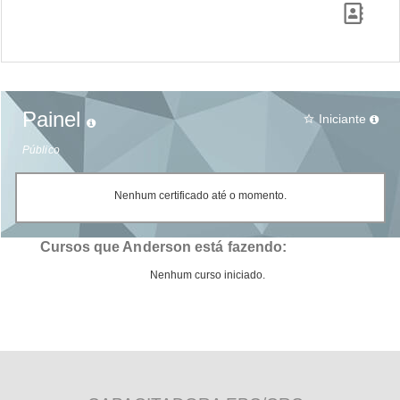
Painel
Iniciante
star_border
Público
Nenhum certificado até o momento.
Cursos que Anderson está fazendo:
Nenhum curso iniciado.