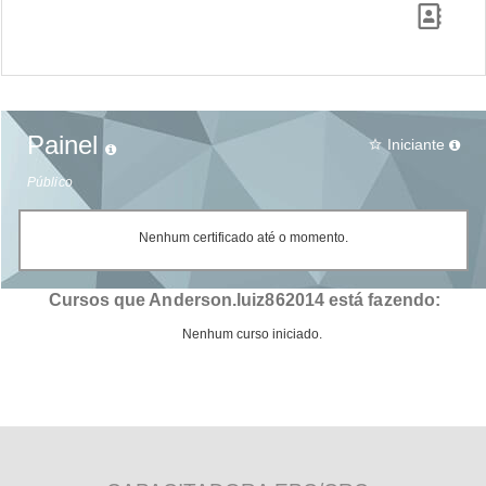
Painel
Iniciante
star_border
Público
Nenhum certificado até o momento.
Cursos que Anderson.luiz862014 está fazendo:
Nenhum curso iniciado.