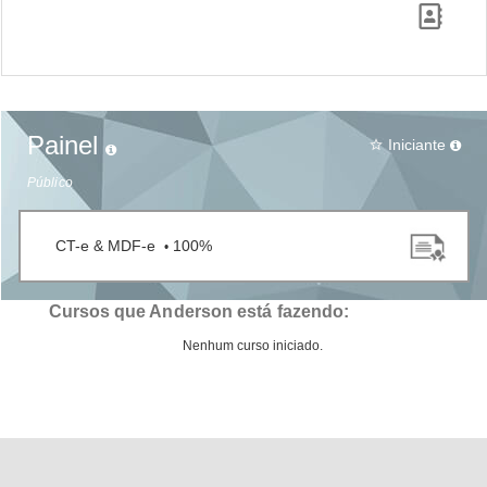
Painel
Iniciante
star_border
Público
CT-e & MDF-e
100%
•
Cursos que Anderson está fazendo:
Nenhum curso iniciado.