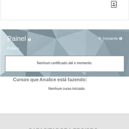
Painel
Iniciante
star_border
Público
Nenhum certificado até o momento.
Cursos que Analice está fazendo:
Nenhum curso iniciado.