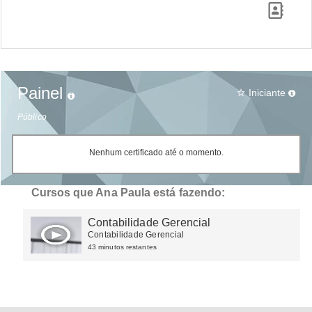
Painel
Iniciante
star_border
Público
Nenhum certificado até o momento.
Cursos que Ana Paula está fazendo:
Contabilidade Gerencial
Contabilidade Gerencial
43 minutos restantes