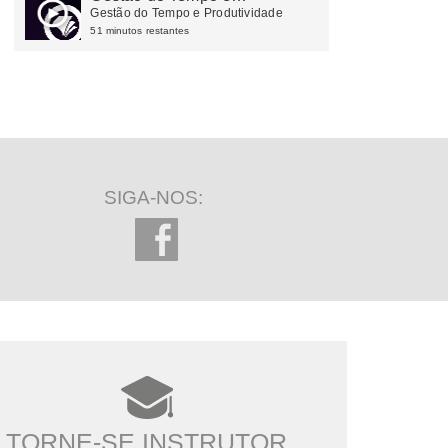
Produtividade
Gestão do Tempo e Produtividade
51 minutos restantes
SIGA-NOS:
TORNE-SE INSTRUTOR