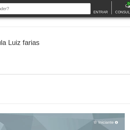
D
ENTRAR
CONSUL
a Luiz farias
Iniciante
star_border