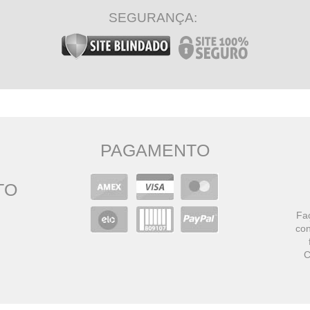
SEGURANÇA:
PAGAMENTO
TO
Faç
con
C