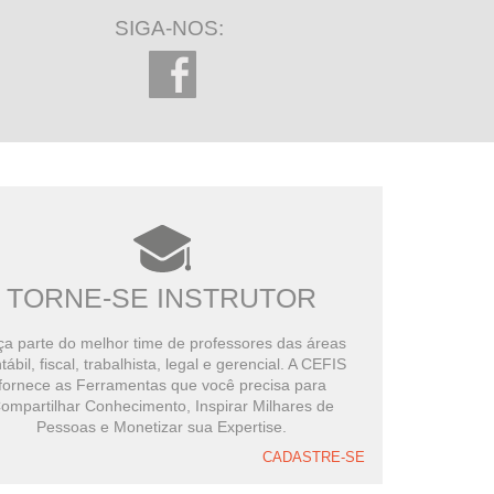
267 minutos restantes
SIGA-NOS:
Escrituração fiscal e as boas
práticas
Curso Prático
63 minutos restantes
TORNE-SE INSTRUTOR
a parte do melhor time de professores das áreas
tábil, fiscal, trabalhista, legal e gerencial. A CEFIS
fornece as Ferramentas que você precisa para
ompartilhar Conhecimento, Inspirar Milhares de
Pessoas e Monetizar sua Expertise.
CADASTRE-SE