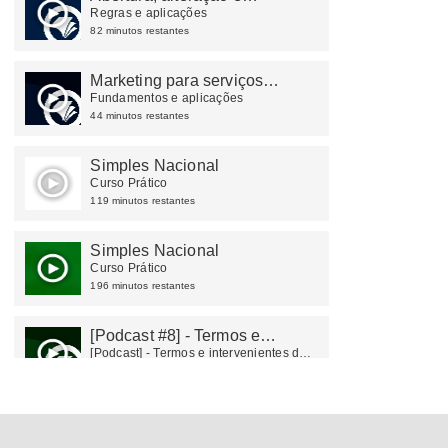
encerramento de empresas
Regras e aplicações
82 minutos restantes
Marketing para serviços
contábeis
Fundamentos e aplicações
44 minutos restantes
Simples Nacional
Curso Prático
119 minutos restantes
Simples Nacional
Curso Prático
196 minutos restantes
[Podcast #8] - Termos e
intervenientes do CTe
[Podcast] - Termos e intervenientes do
CTe
9 minutos restantes
Formação Analista Fiscal
Fundamentos e Aplicação