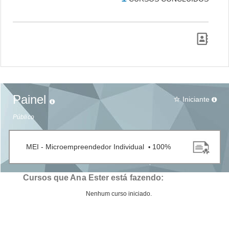
Painel
Iniciante
star_border
Público
MEI - Microempreendedor Individual
100%
•
Cursos que Ana Ester está fazendo:
Nenhum curso iniciado.