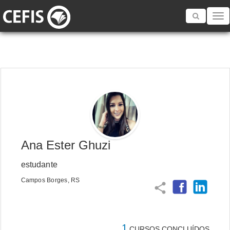
Toggle
navigatio
Ana Ester Ghuzi
estudante
Campos Borges, RS
share
1
CURSOS CONCLUÍDOS