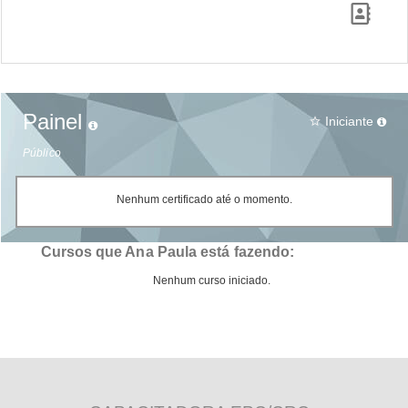
Painel
Iniciante
star_border
Público
Nenhum certificado até o momento.
Cursos que Ana Paula está fazendo:
Nenhum curso iniciado.