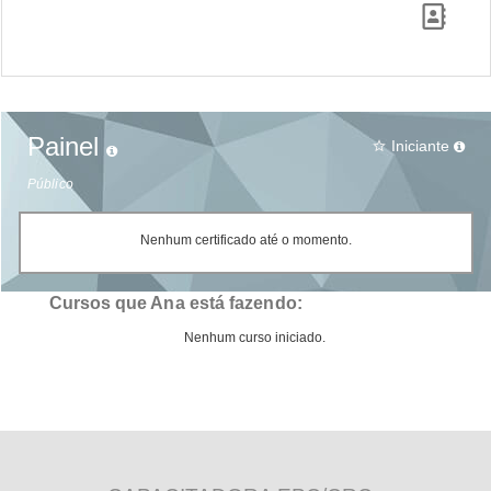
Painel
Iniciante
star_border
Público
Nenhum certificado até o momento.
Cursos que Ana está fazendo:
Nenhum curso iniciado.