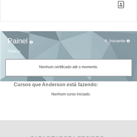
Painel
Iniciante
star_border
Público
Nenhum certificado até o momento.
Cursos que Anderson está fazendo:
Nenhum curso iniciado.