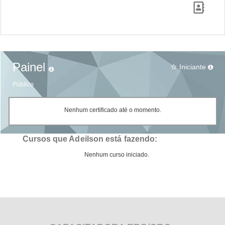
Painel
Iniciante
star_border
Público
Nenhum certificado até o momento.
Cursos que Adeilson está fazendo:
Nenhum curso iniciado.