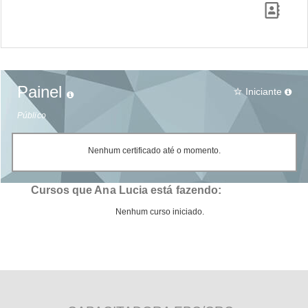
Painel
Iniciante
star_border
Público
Nenhum certificado até o momento.
Cursos que Ana Lucia está fazendo:
Nenhum curso iniciado.