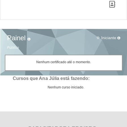
Painel
Iniciante
star_border
Público
Nenhum certificado até o momento.
Cursos que Ana Júlia está fazendo:
Nenhum curso iniciado.