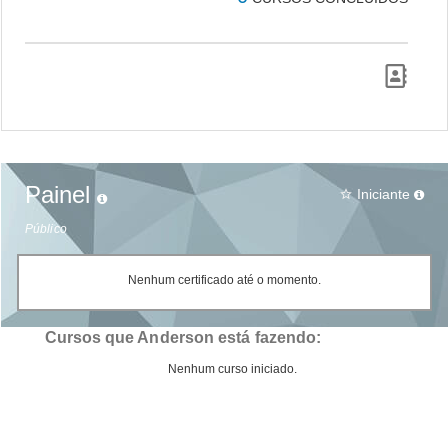
Painel
Iniciante
star_border
Público
Nenhum certificado até o momento.
Cursos que Anderson está fazendo:
Nenhum curso iniciado.