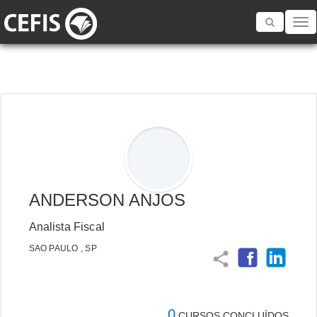
Toggle
navigatio
ANDERSON ANJOS
Analista Fiscal
SAO PAULO , SP
share
0
CURSOS CONCLUÍDOS