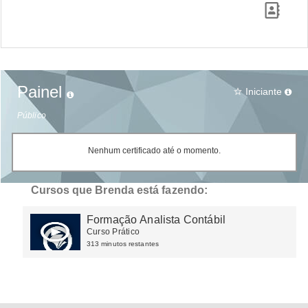
Painel
Iniciante
star_border
Público
Nenhum certificado até o momento.
Cursos que Brenda está fazendo:
Formação Analista Contábil
Curso Prático
313 minutos restantes