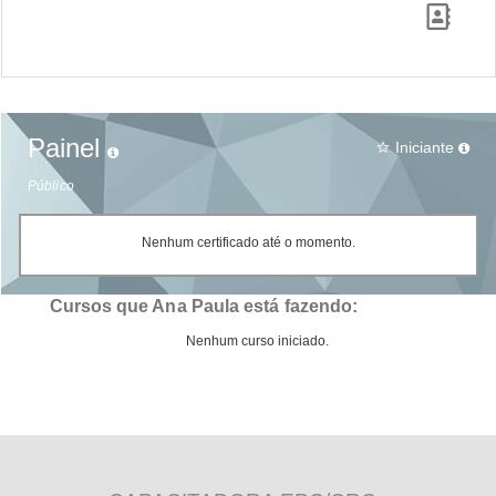
Painel
Iniciante
star_border
Público
Nenhum certificado até o momento.
Cursos que Ana Paula está fazendo:
Nenhum curso iniciado.