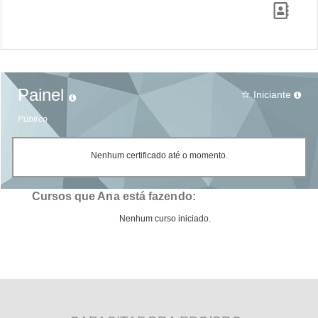
Painel
Iniciante
star_border
Público
Nenhum certificado até o momento.
Cursos que Ana está fazendo:
Nenhum curso iniciado.