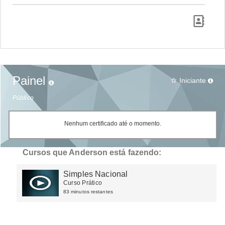
Painel
Iniciante
star_border
Público
Nenhum certificado até o momento.
Cursos que Anderson está fazendo:
Simples Nacional
Curso Prático
83 minutos restantes